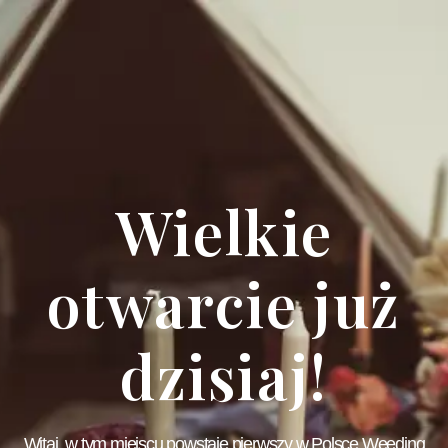
Wielkie
otwarcie już
dzisiaj!
Witaj, w tym miejscu powstaje pierwszy w Polsce Weeding