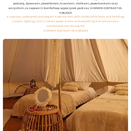
pościelą, dywanami, oświetleniem, krzesłami, stolikami, powerbankami oraz
wszystkim, co zapewni Ci komfortowy wypoczynek podczas SUMMER CONTRAST 05-
11.08.2025
A spacious, waterproof and elegant 4-person tent, with comfortable beds and bedding,
carpets, lighting, chairs, tables, power banks and everything that will ensure a
comfortable rest during the
SUMMER CONTRAST 05-11.08.2025