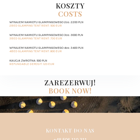
KOSZTY
COSTS
WYNAJEM NAMIOTU GLAMPINGOWEGO 2os: 2200 PLN
2BED GLAMPING TENT RENT: 500 EUR
WYNAJEM NAMIOTU GLAMPINGOWEGO 3os: 3000 PLN
3BED GLAMPING TENT RENT: 730 EUR
WYNAJEM NAMIOTU GLAMPINGOWEGO 4os: 3400 PLN
4BED GLAMPING TENT RENT: 800 EUR
KAUCJA ZWROTNA: 500 PLN
REFUNDABLE DEPOSIT: 120 EUR
ZAREZERWUJ!
BOOK NOW!
Maximum number of entries exceeded.
KONTAKT DO NAS
+48 506 110 311