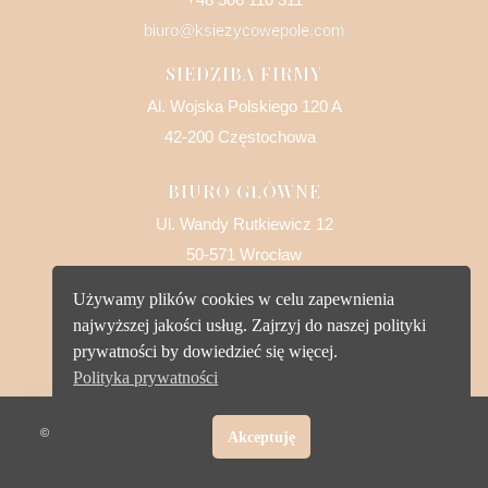
biuro@ksiezycowepole.com
SIEDZIBA FIRMY
Al. Wojska Polskiego 120 A
42-200 Częstochowa
BIURO GŁÓWNE
Ul. Wandy Rutkiewicz 12
50-571 Wrocław
Używamy plików cookies w celu zapewnienia
najwyższej jakości usług. Zajrzyj do naszej polityki
prywatności by dowiedzieć się więcej.
Polityka prywatności
© 2021 Księżycowe Pole. Zrobione z miłości. Wszelkie prawa
Akceptuję
zastrzeżone.