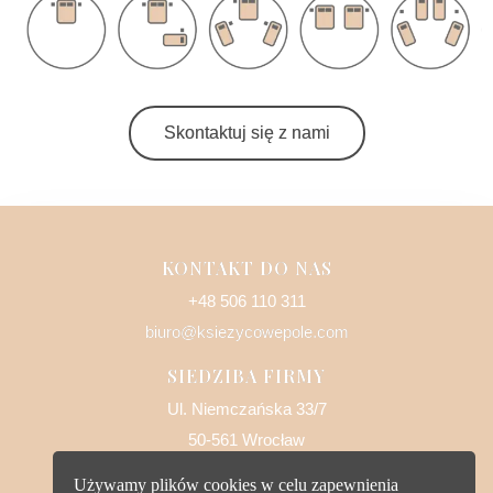
Skontaktuj się z nami
KONTAKT DO NAS
+48 506 110 311
biuro@ksiezycowepole.com
SIEDZIBA FIRMY
Ul. Niemczańska 33/7
50-561 Wrocław
Używamy plików cookies w celu zapewnienia